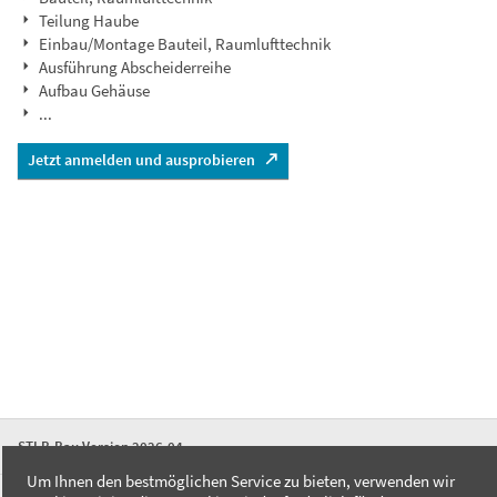
Teilung Haube
Einbau/Montage Bauteil, Raumlufttechnik
Ausführung Abscheiderreihe
Aufbau Gehäuse
...
Jetzt anmelden und ausprobieren
STLB-Bau Version 2026-04
Um Ihnen den bestmöglichen Service zu bieten, verwenden wir