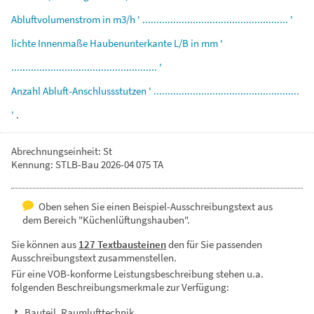
Abluftvolumenstrom
in
m3/h
'
....................................................
'
lichte
Innenmaße
Haubenunterkante
L/B
in
mm
'
....................................................
'
Anzahl
Abluft-Anschlussstutzen
'
....................................................
'
.
Abrechnungseinheit: St
Kennung: STLB-Bau 2026-04 075 TA
Oben sehen Sie einen Beispiel-Ausschreibungstext aus
dem Bereich "Küchenlüftungshauben".
Sie können aus
127 Textbausteinen
den für Sie passenden
Ausschreibungstext zusammenstellen.
Für eine VOB-konforme Leistungsbeschreibung stehen u.a.
folgenden Beschreibungsmerkmale zur Verfügung:
Bauteil, Raumlufttechnik