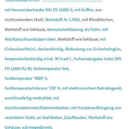
mit
Aerosolabscheider
DIN
EN
16282-6,
mit
Griffen,
aus
nichtrostendem
Stahl,
Werkstoff-Nr
1.4301,
mit
Blindblechen,
Werkstoff
wie
Gehäuse,
Aerosolatentleerung
als
Hahn,
mit
Abluftanschlussstutzen
oben,
Werkstoff
wie
Gehäuse,
mit
Einbauleuchte(n),
deckenbündig,
Abdeckung
aus
Sicherheitsglas,
temperaturbeständig
mind.
90
Grad
C,
Farbwiedergabe-Index
DIN
EN
12665
Ra
80,
Farbtemperatur
fest,
Farbtemperatur
'4000'
K,
Farbtemperaturtoleranz
'100'
K,
mit
elektronischem
Betriebsgerät,
anschlussfertig
verdrahtet,
mit
Anschlussklemmen/Klemmenkasten,
mit
Haubenaufhängung
aus
verzinktem
Stahl,
an
Stahlbeton,
Zuluftkasten,
Werkstoff
wie
Gehäuse,
wärmegedämmt,