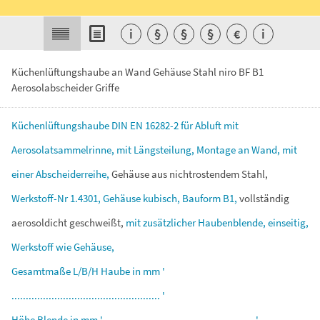
i
§
§
§
€
i
Küchenlüftungshaube an Wand Gehäuse Stahl niro BF B1
Aerosolabscheider Griffe
Küchenlüftungshaube
DIN
EN
16282-2
für
Abluft
mit
Aerosolatsammelrinne,
mit
Längsteilung,
Montage
an
Wand,
mit
einer
Abscheiderreihe,
Gehäuse
aus
nichtrostendem
Stahl,
Werkstoff-Nr
1.4301,
Gehäuse
kubisch,
Bauform
B1,
vollständig
aerosoldicht
geschweißt,
mit
zusätzlicher
Haubenblende,
einseitig,
Werkstoff
wie
Gehäuse,
Gesamtmaße
L/B/H
Haube
in
mm
'
....................................................
'
Höhe
Blende
in
mm
'
....................................................
'