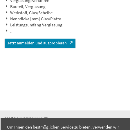
Verglasungsverfahren
Bauteil, Verglasung
Werkstoff, Glas/Scheibe
Nenndicke [mm] Glas/Platte
Leistungsumfang Verglasung
...
Jetzt anmelden und ausprobieren
STLB-Bau Version 2026-04
Um Ihnen den bestmöglichen Service zu bieten, verwenden wir