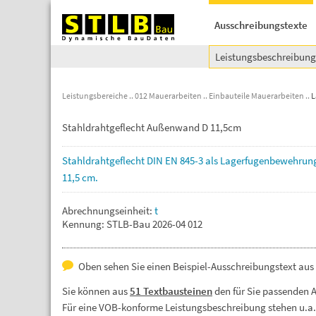
Ausschreibungstexte
Leistungsbeschreibun
Leistungsbereiche
012 Mauerarbeiten
Einbauteile Mauerarbeiten
L
Stahldrahtgeflecht Außenwand D 11,5cm
Stahldrahtgeflecht
DIN
EN
845-3
als
Lagerfugenbewehrun
11,5
cm.
Abrechnungseinheit:
t
Kennung: STLB-Bau 2026-04 012
Oben sehen Sie einen Beispiel-Ausschreibungstext au
Sie können aus
51 Textbausteinen
den für Sie passenden 
Für eine VOB-konforme Leistungsbeschreibung stehen u.a