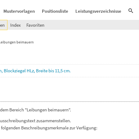
Mustervorlagen
Positionsliste
Leistungsverzeichnisse
gen
Index
Favoriten
Leibungen beimauern
n,
Blockziegel
HLz,
Breite
bis
11,5
cm.
s dem Bereich "Leibungen beimauern".
Ausschreibungstext zusammenstellen.
. folgenden Beschreibungsmerkmale zur Verfügung: