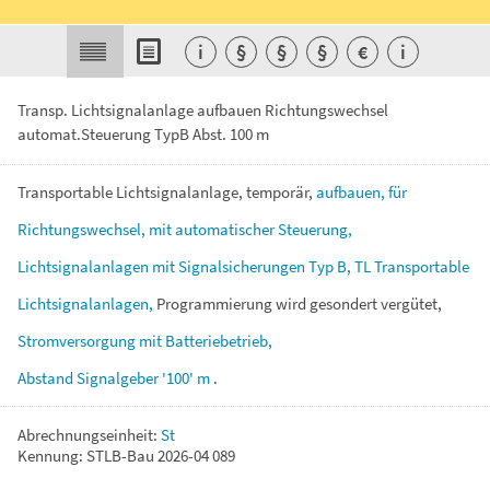
i
§
§
§
€
i
Transp. Lichtsignalanlage aufbauen Richtungswechsel
automat.Steuerung TypB Abst. 100 m
Transportable
Lichtsignalanlage,
temporär,
aufbauen,
für
Richtungswechsel,
mit
automatischer
Steuerung,
Lichtsignalanlagen
mit
Signalsicherungen
Typ
B,
TL
Transportable
Lichtsignalanlagen,
Programmierung
wird
gesondert
vergütet,
Stromversorgung
mit
Batteriebetrieb,
Abstand
Signalgeber
'100'
m
.
Abrechnungseinheit:
St
Kennung: STLB-Bau 2026-04 089