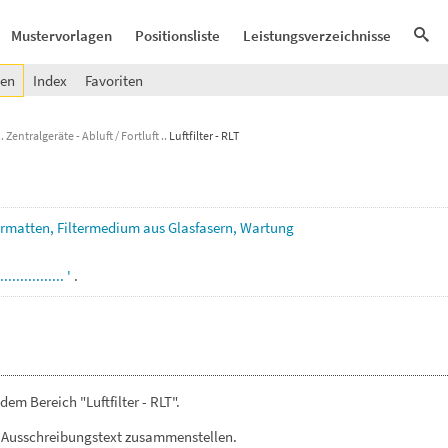
Mustervorlagen
Positionsliste
Leistungsverzeichnisse
gen
Index
Favoriten
Zentralgeräte - Abluft / Fortluft
Luftfilter - RLT
ermatten,
Filtermedium
aus
Glasfasern,
Wartung
.................
'
.
em Bereich "Luftfilter - RLT".
 Ausschreibungstext zusammenstellen.