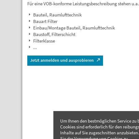
Für eine VOB-konforme Leistungsbeschreibung stehen u.a
Bauteil, Raumlufttechnik
Bauart Filter
Einbau/Montage Bauteil, Raumlufttechnik
Baustoff, Filterschicht
Filterklasse
...
Jetzt anmelden und ausprobieren
Um Ihnen den bestmöglichen Service zu b
Cookies sind erforderlich für den reibung
Inhalte auf Sie zugeschnitten anzubieten.
Sie der Verwendung von Cookies zu.