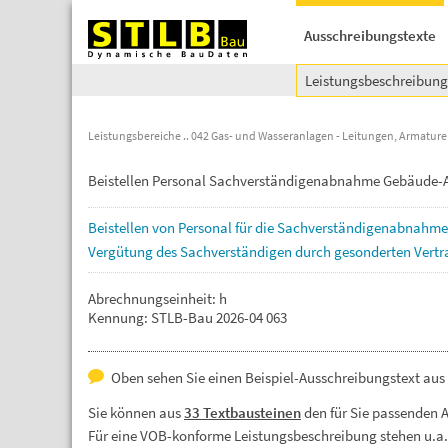
Ausschreibungstexte
Leistungsbeschreibun
Leistungsbereiche
042 Gas- und Wasseranlagen - Leitungen, Armatur
Beistellen Personal Sachverständigenabnahme Gebäude
Beistellen
von
Personal
für
die
Sachverständigenabnahm
Vergütung
des
Sachverständigen
durch
gesonderten
Vertr
Abrechnungseinheit: h
Kennung: STLB-Bau 2026-04 063
Oben sehen Sie einen Beispiel-Ausschreibungstext aus
Sie können aus
33 Textbausteinen
den für Sie passenden 
Für eine VOB-konforme Leistungsbeschreibung stehen u.a