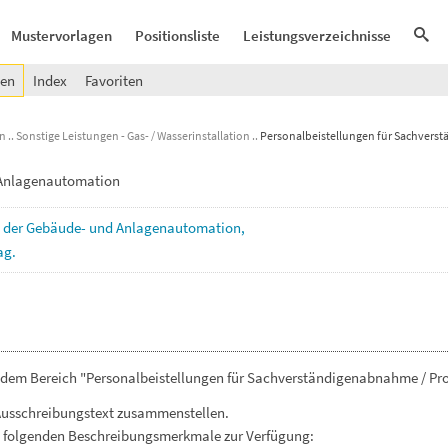
Mustervorlagen
Positionsliste
Leistungsverzeichnisse
gen
Index
Favoriten
en
Sonstige Leistungen - Gas- / Wasserinstallation
Personalbeistellungen für Sachvers
-Anlagenautomation
e
der
Gebäude-
und
Anlagenautomation,
ag.
 dem Bereich "Personalbeistellungen für Sachverständigenabnahme / Pro
Ausschreibungstext zusammenstellen.
. folgenden Beschreibungsmerkmale zur Verfügung: