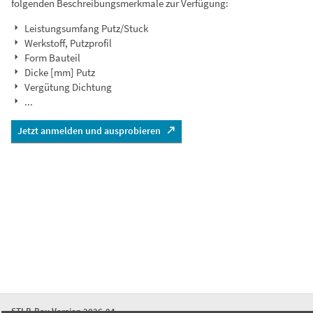
folgenden Beschreibungsmerkmale zur Verfügung:
Leistungsumfang Putz/Stuck
Werkstoff, Putzprofil
Form Bauteil
Dicke [mm] Putz
Vergütung Dichtung
...
Jetzt anmelden und ausprobieren
STLB-Bau Version 2026-04