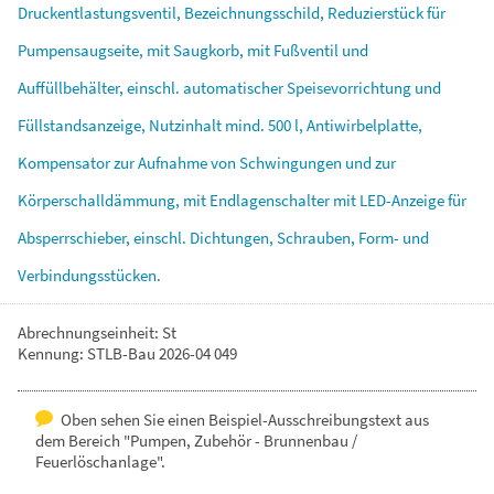
Druckentlastungsventil,
Bezeichnungsschild,
Reduzierstück
für
Pumpensaugseite,
mit
Saugkorb,
mit
Fußventil
und
Auffüllbehälter,
einschl.
automatischer
Speisevorrichtung
und
Füllstandsanzeige,
Nutzinhalt
mind.
500
l,
Antiwirbelplatte,
Kompensator
zur
Aufnahme
von
Schwingungen
und
zur
Körperschalldämmung,
mit
Endlagenschalter
mit
LED-Anzeige
für
Absperrschieber,
einschl.
Dichtungen,
Schrauben,
Form-
und
Verbindungsstücken.
Abrechnungseinheit: St
Kennung: STLB-Bau 2026-04 049
Oben sehen Sie einen Beispiel-Ausschreibungstext aus
dem Bereich "Pumpen, Zubehör - Brunnenbau /
Feuerlöschanlage".