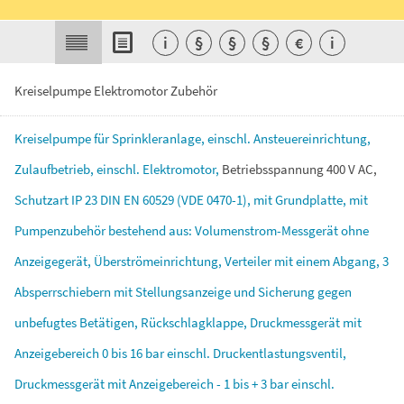
i
§
§
§
€
i
Kreiselpumpe Elektromotor Zubehör
Kreiselpumpe
für
Sprinkleranlage,
einschl.
Ansteuereinrichtung,
Zulaufbetrieb,
einschl.
Elektromotor,
Betriebsspannung
400
V
AC,
Schutzart
IP
23
DIN
EN
60529
(VDE
0470-1),
mit
Grundplatte,
mit
Pumpenzubehör
bestehend
aus:
Volumenstrom-Messgerät
ohne
Anzeigegerät,
Überströmeinrichtung,
Verteiler
mit
einem
Abgang,
3
Absperrschiebern
mit
Stellungsanzeige
und
Sicherung
gegen
unbefugtes
Betätigen,
Rückschlagklappe,
Druckmessgerät
mit
Anzeigebereich
0
bis
16
bar
einschl.
Druckentlastungsventil,
Druckmessgerät
mit
Anzeigebereich
-
1
bis
+
3
bar
einschl.