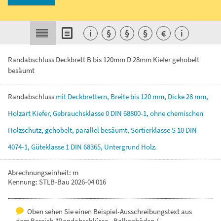
i
§
§
§
€
i
Randabschluss Deckbrett B bis 120mm D 28mm Kiefer gehobelt
besäumt
Randabschluss
mit
Deckbrettern,
Breite
bis
120
mm,
Dicke
28
mm,
Holzart
Kiefer,
Gebrauchsklasse
0
DIN
68800-1,
ohne
chemischen
Holzschutz,
gehobelt,
parallel
besäumt,
Sortierklasse
S
10
DIN
4074-1,
Güteklasse
1
DIN
68365,
Untergrund
Holz.
Abrechnungseinheit: m
Kennung: STLB-Bau 2026-04 016
Oben sehen Sie einen Beispiel-Ausschreibungstext aus
dem Bereich "Randabschlüsse - Balkonböden /