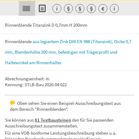
i
§
§
§
€
i
Rinnenblende Titanzink D 0,7mm H 200mm
Rinnenblende
aus
legiertem
Zink
DIN
EN
988
(Titanzink),
Dicke
0,7
mm,
Blendenhöhe
200
mm,
befestigen
mit
Trägerprofil
und
Haltewinkel
am
Rinnenhalter.
Abrechnungseinheit: m
Kennung: STLB-Bau 2026-04 022
Oben sehen Sie einen Beispiel-Ausschreibungstext aus
dem Bereich "Rinnenblenden".
Sie können aus
81 Textbausteinen
den für Sie passenden
Ausschreibungstext zusammenstellen.
Für eine VOB-konforme Leistungsbeschreibung stehen u.a.
folgenden Beschreibungsmerkmale zur Verfügung: