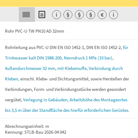
i
§
§
§
€
i
Rohr PVC-U TW PN10 AD 32mm
Rohrleitung
aus
PVC-U
DIN
EN
ISO
1452-1,
DIN
EN
ISO
1452-2,
für
Trinkwasser
kalt
DIN
1988-200,
Nenndruck
1
MPa
(10
bar),
Außendurchmesser
32
mm,
mit
Klebemuffe,
Verbindung
durch
Kleben,
einschl.
Klebe-
und
Dichtungsmittel,
sowie
Herstellen
der
Verbindungen,
Form-
und
Verbindungsstücke
werden
gesondert
vergütet,
Verlegung
in
Gebäuden,
Arbeitshöhe
des
Montageortes
bis
3,5
m
über
der
Standfläche
des
hierfür
erforderlichen
Gerüstes.
Abrechnungseinheit: m
Kennung: STLB-Bau 2026-04 042