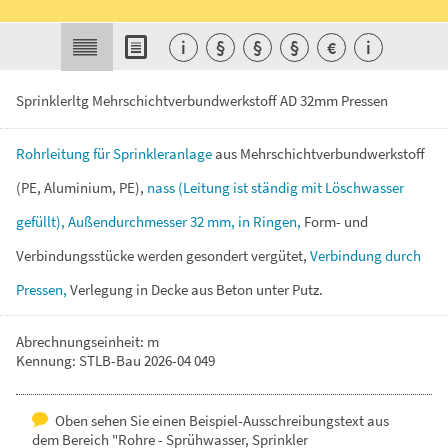
i
§
§
§
€
i
Sprinklerltg Mehrschichtverbundwerkstoff AD 32mm Pressen
Rohrleitung
für
Sprinkleranlage
aus
Mehrschichtverbundwerkstoff
(PE,
Aluminium,
PE),
nass
(Leitung
ist
ständig
mit
Löschwasser
gefüllt),
Außendurchmesser
32
mm,
in
Ringen,
Form-
und
Verbindungsstücke
werden
gesondert
vergütet,
Verbindung
durch
Pressen,
Verlegung
in
Decke
aus
Beton
unter
Putz.
Abrechnungseinheit: m
Kennung: STLB-Bau 2026-04 049
Oben sehen Sie einen Beispiel-Ausschreibungstext aus
dem Bereich "Rohre - Sprühwasser, Sprinkler