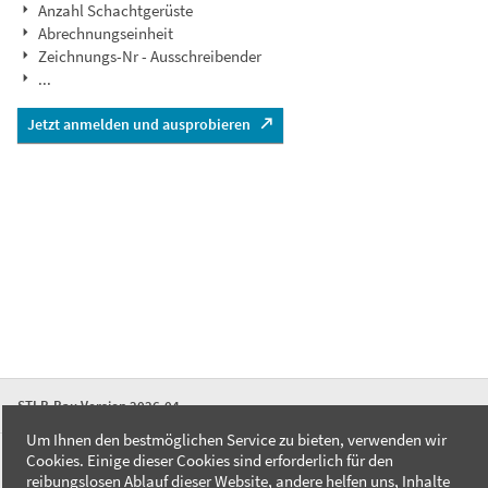
Anzahl Schachtgerüste
Abrechnungseinheit
Zeichnungs-Nr - Ausschreibender
...
Jetzt anmelden und ausprobieren
STLB-Bau Version 2026-04
Um Ihnen den bestmöglichen Service zu bieten, verwenden wir
Cookies. Einige dieser Cookies sind erforderlich für den
FAQ
reibungslosen Ablauf dieser Website, andere helfen uns, Inhalte
Kontakt