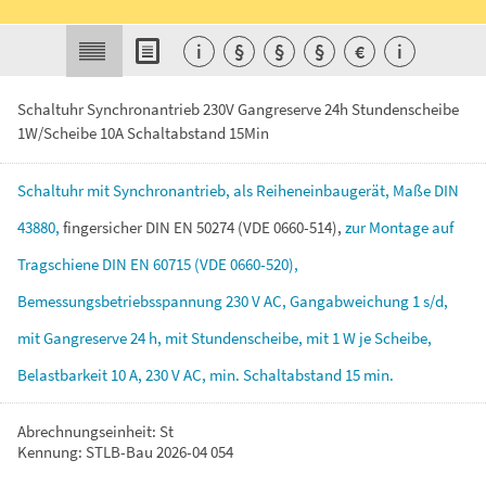
i
§
§
§
€
i
Schaltuhr Synchronantrieb 230V Gangreserve 24h Stundenscheibe
1W/Scheibe 10A Schaltabstand 15Min
Schaltuhr
mit
Synchronantrieb,
als
Reiheneinbaugerät,
Maße
DIN
43880,
fingersicher
DIN
EN
50274
(VDE
0660-514),
zur
Montage
auf
Tragschiene
DIN
EN
60715
(VDE
0660-520),
Bemessungsbetriebsspannung
230
V
AC,
Gangabweichung
1
s/d,
mit
Gangreserve
24
h,
mit
Stundenscheibe,
mit
1
W
je
Scheibe,
Belastbarkeit
10
A,
230
V
AC,
min.
Schaltabstand
15
min.
Abrechnungseinheit: St
Kennung: STLB-Bau 2026-04 054