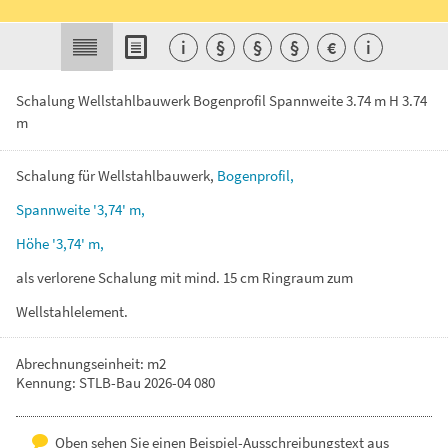
i
§
§
§
€
i
Schalung Wellstahlbauwerk Bogenprofil Spannweite 3.74 m H 3.74
m
Schalung
für
Wellstahlbauwerk,
Bogenprofil,
Spannweite
'3,74'
m,
Höhe
'3,74'
m,
als
verlorene
Schalung
mit
mind.
15
cm
Ringraum
zum
Wellstahlelement.
Abrechnungseinheit: m2
Kennung: STLB-Bau 2026-04 080
Oben sehen Sie einen Beispiel-Ausschreibungstext aus