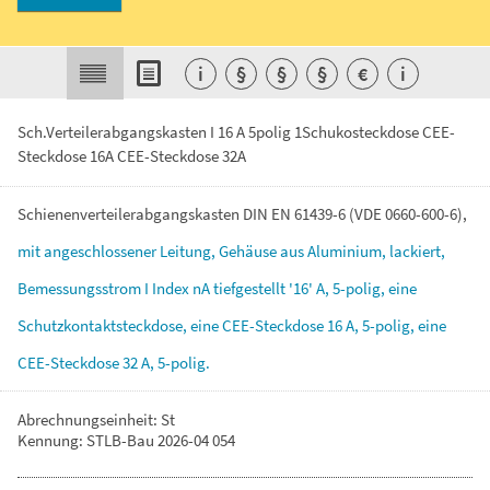
i
§
§
§
€
i
Sch.Verteilerabgangskasten I 16 A 5polig 1Schukosteckdose CEE-
Steckdose 16A CEE-Steckdose 32A
Schienenverteilerabgangskasten
DIN
EN
61439-6
(VDE
0660-600-6),
mit
angeschlossener
Leitung,
Gehäuse
aus
Aluminium,
lackiert,
Bemessungsstrom
I
Index
nA
tiefgestellt
'16'
A,
5-polig,
eine
Schutzkontaktsteckdose,
eine
CEE-Steckdose
16
A,
5-polig,
eine
CEE-Steckdose
32
A,
5-polig.
Abrechnungseinheit: St
Kennung: STLB-Bau 2026-04 054