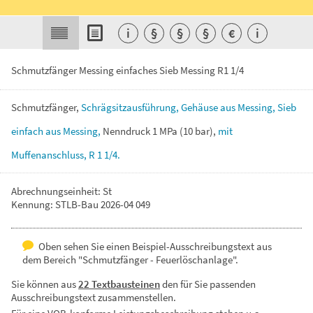
i
§
§
§
€
i
Schmutzfänger Messing einfaches Sieb Messing R1 1/4
Schmutzfänger,
Schrägsitzausführung,
Gehäuse
aus
Messing,
Sieb
einfach
aus
Messing,
Nenndruck
1
MPa
(10
bar),
mit
Muffenanschluss,
R
1
1/4.
Abrechnungseinheit: St
Kennung: STLB-Bau 2026-04 049
Oben sehen Sie einen Beispiel-Ausschreibungstext aus
dem Bereich "Schmutzfänger - Feuerlöschanlage".
Sie können aus
22 Textbausteinen
den für Sie passenden
Ausschreibungstext zusammenstellen.