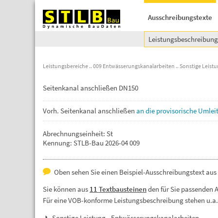
Ausschreibungstexte
Leistungsbeschreibun
Leistungsbereiche
009 Entwässerungskanalarbeiten
Sonstige Leist
Seitenkanal anschließen DN150
Vorh.
Seitenkanal
anschließen
an
die
provisorische
Umlei
Abrechnungseinheit: St
Kennung: STLB-Bau 2026-04 009
Oben sehen Sie einen Beispiel-Ausschreibungstext aus
Sie können aus
11 Textbausteinen
den für Sie passenden 
Für eine VOB-konforme Leistungsbeschreibung stehen u.a
Sonstige Leistung - Entwässerungskanalarbeiten