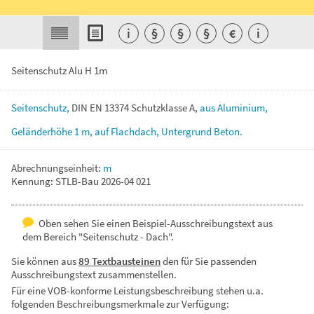
i
§
§
§
€
i
Seitenschutz Alu H 1m
Seitenschutz,
DIN
EN
13374
Schutzklasse
A,
aus
Aluminium,
Geländerhöhe
1
m,
auf
Flachdach,
Untergrund
Beton.
Abrechnungseinheit:
m
Kennung: STLB-Bau 2026-04 021
Oben sehen Sie einen Beispiel-Ausschreibungstext aus
dem Bereich "Seitenschutz - Dach".
Sie können aus
89 Textbausteinen
den für Sie passenden
Ausschreibungstext zusammenstellen.
Für eine VOB-konforme Leistungsbeschreibung stehen u.a.
folgenden Beschreibungsmerkmale zur Verfügung: