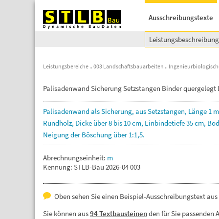
Ausschreibungstexte
Leistungsbeschreibun
Leistungsbereiche
003 Landschaftsbauarbeiten
Ingenieurbiologisc
Palisadenwand Sicherung Setzstangen Binder quergelegt
Palisadenwand
als
Sicherung,
aus
Setzstangen,
Länge
1
m
Rundholz,
Dicke
über
8
bis
10
cm,
Einbindetiefe
35
cm,
Bod
Neigung
der
Böschung
über
1:1,5.
Abrechnungseinheit:
m
Kennung: STLB-Bau 2026-04 003
Oben sehen Sie einen Beispiel-Ausschreibungstext aus
Sie können aus
94 Textbausteinen
den für Sie passenden 