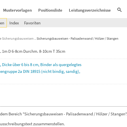
Mustervorlagen
Positionsliste
Leistungsverzeichnisse
gen
Index
Favoriten
he Sicherungsbauweisen
Sicherungsbauweisen - Palisadenwand / Hölzer / Stangen
 L 1m D 6-8cm Durchm. 8-10cm T 35cm
,
Dicke
über
6
bis
8
cm,
Binder
als
quergelegtes
engruppe
2a
DIN
18915
(nicht
bindig,
sandig),
 dem Bereich "Sicherungsbauweisen - Palisadenwand / Hölzer / Stangen"
Ausschreibungstext zusammenstellen.