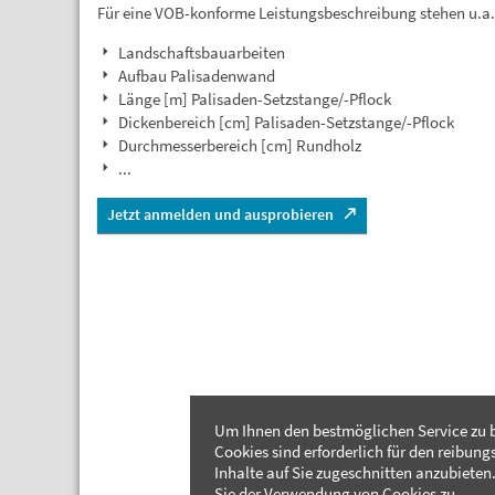
Für eine VOB-konforme Leistungsbeschreibung stehen u.a
Landschaftsbauarbeiten
Aufbau Palisadenwand
Länge [m] Palisaden-Setzstange/-Pflock
Dickenbereich [cm] Palisaden-Setzstange/-Pflock
Durchmesserbereich [cm] Rundholz
...
Jetzt anmelden und ausprobieren
Um Ihnen den bestmöglichen Service zu b
Cookies sind erforderlich für den reibung
Inhalte auf Sie zugeschnitten anzubieten.
Sie der Verwendung von Cookies zu.