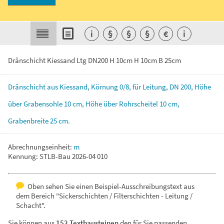
i
§
§
§
€
i
Dränschicht Kiessand Ltg DN200 H 10cm H 10cm B 25cm
Dränschicht
aus
Kiessand,
Körnung
0/8,
für
Leitung,
DN
200,
Höhe
über
Grabensohle
10
cm,
Höhe
über
Rohrscheitel
10
cm,
Grabenbreite
25
cm.
Abrechnungseinheit:
m
Kennung: STLB-Bau 2026-04 010
Oben sehen Sie einen Beispiel-Ausschreibungstext aus
dem Bereich "Sickerschichten / Filterschichten - Leitung /
Schacht".
Sie können aus
152 Textbausteinen
den für Sie passenden