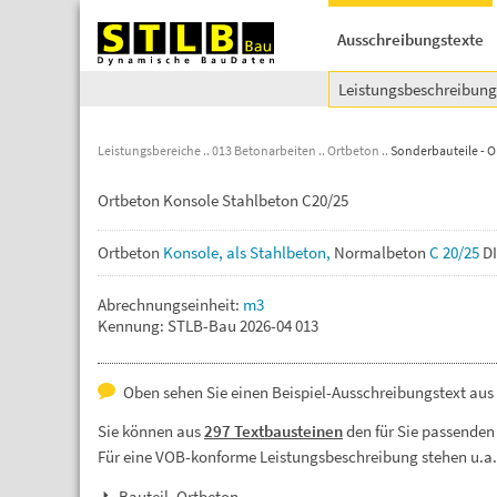
Ausschreibungstexte
Leistungsbeschreibun
Leistungsbereiche
013 Betonarbeiten
Ortbeton
Sonderbauteile - 
Ortbeton Konsole Stahlbeton C20/25
Ortbeton
Konsole,
als
Stahlbeton,
Normalbeton
C
20/25
D
Abrechnungseinheit:
m3
Kennung: STLB-Bau 2026-04 013
Oben sehen Sie einen Beispiel-Ausschreibungstext aus 
Sie können aus
297 Textbausteinen
den für Sie passenden
Für eine VOB-konforme Leistungsbeschreibung stehen u.a
Bauteil, Ortbeton