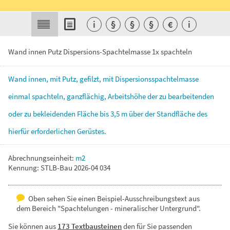
i
§
§
§
€
i
Wand innen Putz Dispersions-Spachtelmasse 1x spachteln
Wand
innen,
mit
Putz,
gefilzt,
mit
Dispersionsspachtelmasse
einmal
spachteln,
ganzflächig,
Arbeitshöhe
der
zu
bearbeitenden
oder
zu
bekleidenden
Fläche
bis
3,5
m
über
der
Standfläche
des
hierfür
erforderlichen
Gerüstes.
Abrechnungseinheit:
m2
Kennung: STLB-Bau 2026-04 034
Oben sehen Sie einen Beispiel-Ausschreibungstext aus
dem Bereich "Spachtelungen - mineralischer Untergrund".
Sie können aus
173 Textbausteinen
den für Sie passenden