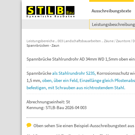
Ausschreibungstexte
Leistungsbeschreibun
Leistungsbereiche
003 Landschaftsbauarbeiten
Zäune / Zauntore / D
Spannbrücken - Zaun
Spannbrücke Stahlrundrohr AD 34mm WD 1,5mm oben ein 
Spannbrücke
als
Stahlrundrohr
S235,
Korrosionsschutz
wi
1,5
mm,
oben,
über
ein
Feld,
Einzellänge
gleich
Pfostenab
befestigen,
mit
Schrauben
aus
nichtrostendem
Stahl.
Abrechnungseinheit: St
Kennung: STLB-Bau 2026-04 003
Oben sehen Sie einen Beispiel-Ausschreibungstext aus