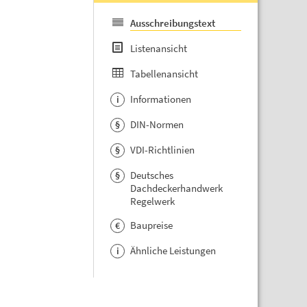
Ausschreibungstext
Listenansicht
Tabellenansicht
Informationen
i
DIN-Normen
§
VDI-Richtlinien
§
Deutsches
§
Dachdeckerhandwerk
Regelwerk
Baupreise
€
Ähnliche Leistungen
i