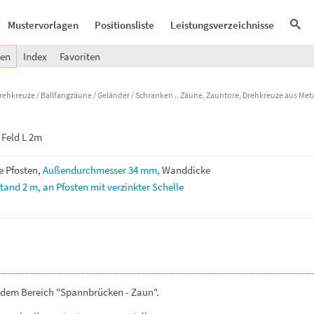
Mustervorlagen
Positionsliste
Leistungsverzeichnisse
gen
Index
Favoriten
rehkreuze / Ballfangzäune / Geländer / Schranken
Zäune, Zauntore, Drehkreuze aus Meta
Feld L 2m
e
Pfosten,
Außendurchmesser
34
mm,
Wanddicke
stand
2
m,
an
Pfosten
mit
verzinkter
Schelle
 dem Bereich "Spannbrücken - Zaun".