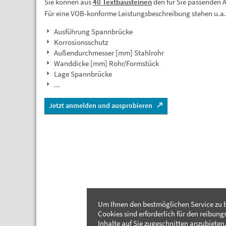
Sie können aus
40 Textbausteinen
den für Sie passenden 
Für eine VOB-konforme Leistungsbeschreibung stehen u.a
Ausführung Spannbrücke
Korrosionsschutz
Außendurchmesser [mm] Stahlrohr
Wanddicke [mm] Rohr/Formstück
Lage Spannbrücke
...
Jetzt anmelden und ausprobieren
Um Ihnen den bestmöglichen Service zu b
Cookies sind erforderlich für den reibung
Inhalte auf Sie zugeschnitten anzubieten.