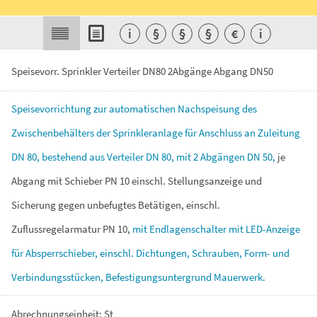
i
§
§
§
€
i
Speisevorr. Sprinkler Verteiler DN80 2Abgänge Abgang DN50
Speisevorrichtung
zur
automatischen
Nachspeisung
des
Zwischenbehälters
der
Sprinkleranlage
für
Anschluss
an
Zuleitung
DN
80,
bestehend
aus
Verteiler
DN
80,
mit
2
Abgängen
DN
50,
je
Abgang
mit
Schieber
PN
10
einschl.
Stellungsanzeige
und
Sicherung
gegen
unbefugtes
Betätigen,
einschl.
Zuflussregelarmatur
PN
10,
mit
Endlagenschalter
mit
LED-Anzeige
für
Absperrschieber,
einschl.
Dichtungen,
Schrauben,
Form-
und
Verbindungsstücken,
Befestigungsuntergrund
Mauerwerk.
Abrechnungseinheit: St