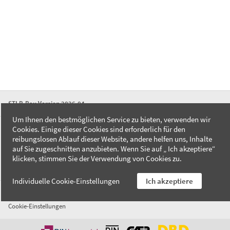
STLB-Bau Version 2026-04
Um Ihnen den bestmöglichen Service zu bieten, verwenden wir
Cookies. Einige dieser Cookies sind erforderlich für den
FAQ
reibungslosen Ablauf dieser Website, andere helfen uns, Inhalte
Kontakt
auf Sie zugeschnitten anzubieten. Wenn Sie auf „ Ich akzeptiere“
Datenschutzerklärung
klicken, stimmen Sie der Verwendung von Cookies zu.
Impressum
Individuelle Cookie-Einstellungen
Ich akzeptiere
AGB
Cookie-Einstellungen