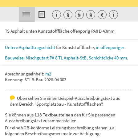
i
§
§
§
€
i
TS Asphalt unten Kunststofffläche offenporig PA8 D 40mm
Untere
Asphalttragschicht
für
Kunststofffläche,
in
offenporiger
Bauweise,
Mischgutart
PA
8
TL
Asphalt-StB,
Schichtdicke
40
mm.
Abrechnungseinheit:
m2
Kennung: STLB-Bau 2026-04 003
Oben sehen Sie einen Beispiel-Ausschreibungstext aus
dem Bereich "Sportplatzbau - Kunststoffflächen".
Sie können aus
118 Textbausteinen
den für Sie passenden
Ausschreibungstext zusammenstellen.
Für eine VOB-konforme Leistungsbeschreibung stehen u.a.
folgenden Beschreibungsmerkmale zur Verfügung: