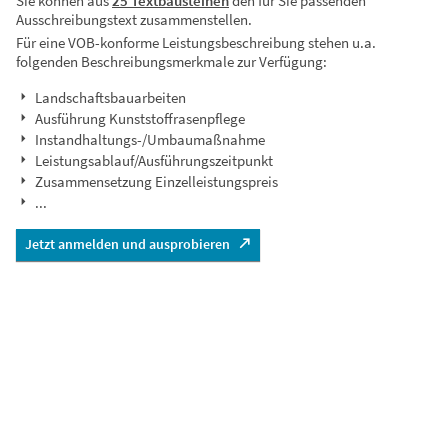
Sie können aus
25 Textbausteinen
den für Sie passenden
Ausschreibungstext zusammenstellen.
Für eine VOB-konforme Leistungsbeschreibung stehen u.a.
folgenden Beschreibungsmerkmale zur Verfügung:
Landschaftsbauarbeiten
Ausführung Kunststoffrasenpflege
Instandhaltungs-/Umbaumaßnahme
Leistungsablauf/Ausführungszeitpunkt
Zusammensetzung Einzelleistungspreis
...
Jetzt anmelden und ausprobieren