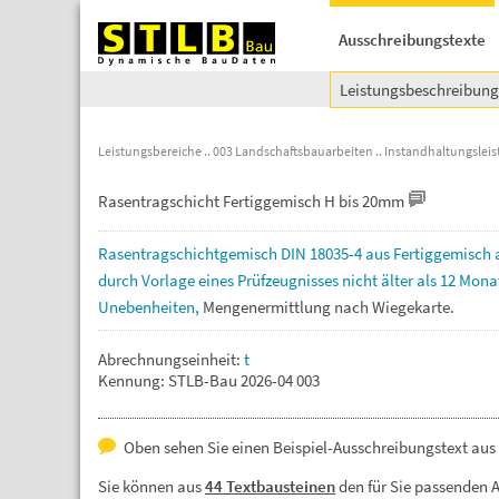
Ausschreibungstexte
Leistungsbeschreibun
Leistungsbereiche
003 Landschaftsbauarbeiten
Instandhaltungsleis
Rasentragschicht Fertiggemisch H bis 20mm
Rasentragschichtgemisch
DIN
18035-4
aus
Fertiggemisch
durch
Vorlage
eines
Prüfzeugnisses
nicht
älter
als
12
Mona
Unebenheiten,
Mengenermittlung
nach
Wiegekarte.
Abrechnungseinheit:
t
Kennung: STLB-Bau 2026-04 003
Oben sehen Sie einen Beispiel-Ausschreibungstext aus 
Sie können aus
44 Textbausteinen
den für Sie passenden 