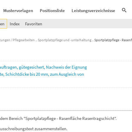
Mustervorlagen
Positionsliste
Leistungsverzeichnisse
gen
Index
Favoriten
tungen / Pflegearbeiten
Sportplatzpflege und -unterhaltung
Sportplatzpflege - Rasen
auftragen,
gütegesichert,
Nachweis
der
Eignung
te,
Schichtdicke
bis
20
mm,
zum
Ausgleich
von
dem Bereich "Sportplatzpflege - Rasenfläche Rasentragschicht".
Ausschreibungstext zusammenstellen.