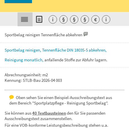
i
§
§
§
€
i
Sportbelag reinigen Tennenfläche abkehren
Sportbelag
reinigen,
Tennenfläche
DIN
18035-5
abkehren,
Reinigung
monatlich,
anfallende
Stoffe
zur
Abfuhr
lagern.
Abrechnungseinheit: m2
Kennung: STLB-Bau 2026-04 003
Oben sehen Sie einen Beispiel-Ausschreibungstext aus
dem Bereich "Sportplatzpflege - Reinigung Sportbelag".
Sie können aus
40 Textbausteinen
den für Sie passenden
Ausschreibungstext zusammenstellen.
Für eine VOB-konforme Leistungsbeschreibung stehen u.a.