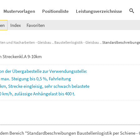
Mustervorlagen
Positionsliste
Leistungsverzeichnisse
gen
Index
Favoriten
iten und Nacharbeiten - Gleisbau
Baustellenlogistik - Gleisbau
Standardbeschreibungen 
n Streckenkl.A 9-10km
on
der
Übergabestelle
zur
Verwendungsstelle:
,
max.
Steigung
bis
0,5
%,
Fahrleitung
km,
Strecke
eingleisig,
sehr
schwach
belastete
0
km/h,
zulässige
Anhängelast
bis
400
t.
dem Bereich "Standardbeschreibungen Baustellenlogistik per Schiene - 