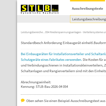
Ausschreibungstexte
Leistungsbeschreibun
Leistungsbereiche
054 Niederspannungsanlagen - Verteilersysteme u
Standardbesch Anforderung Einbaugerät einheitl.Baufor
Bei
Einbaugeräten
für
Installationsverteiler
und
Schaltan
Schutzgeräte
eines
Fabrikates
verwenden.
Die
Kosten
für
a
und
Verbindungsschienen
in
Installationskleinverteilern,
Z
Schaltanlagen
und
Rangierverteilern
sind
mit
den
Einheit
Abrechnungseinheit:
Kennung: STLB-Bau 2026-04 054
Oben sehen Sie einen Beispiel-Ausschreibungstext au