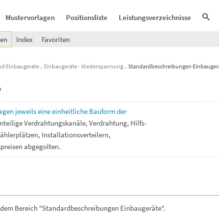
Mustervorlagen
Positionsliste
Leistungsverzeichnisse
gen
Index
Favoriten
nd Einbaugeräte
Einbaugeräte - Niederspannung
Standardbeschreibungen Einbauger
m
lagen
jeweils
eine
einheitliche
Bauform
der
nteilige
Verdrahtungskanäle,
Verdrahtung,
Hilfs-
ählerplätzen,
Installationsverteilern,
spreisen
abgegolten.
s dem Bereich "Standardbeschreibungen Einbaugeräte".