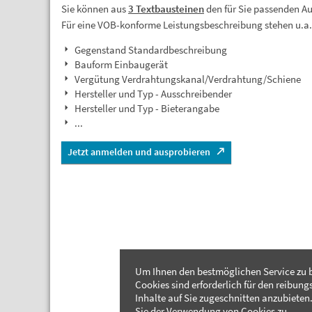
Sie können aus
3 Textbausteinen
den für Sie passenden A
Für eine VOB-konforme Leistungsbeschreibung stehen u.a
Gegenstand Standardbeschreibung
Bauform Einbaugerät
Vergütung Verdrahtungskanal/Verdrahtung/Schiene
Hersteller und Typ - Ausschreibender
Hersteller und Typ - Bieterangabe
...
Jetzt anmelden und ausprobieren
Um Ihnen den bestmöglichen Service zu b
Cookies sind erforderlich für den reibung
Inhalte auf Sie zugeschnitten anzubieten.
Sie der Verwendung von Cookies zu.