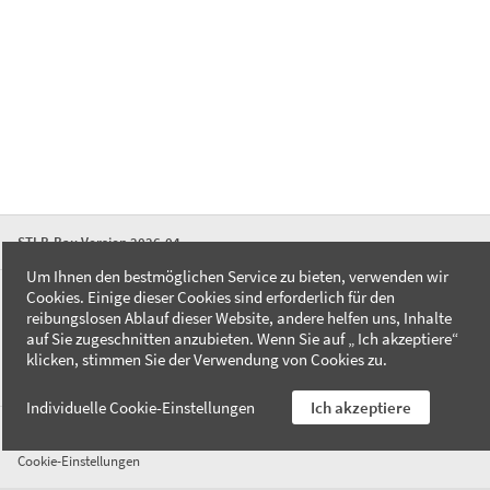
STLB-Bau Version 2026-04
Um Ihnen den bestmöglichen Service zu bieten, verwenden wir
Cookies. Einige dieser Cookies sind erforderlich für den
FAQ
reibungslosen Ablauf dieser Website, andere helfen uns, Inhalte
Kontakt
auf Sie zugeschnitten anzubieten. Wenn Sie auf „ Ich akzeptiere“
Datenschutzerklärung
klicken, stimmen Sie der Verwendung von Cookies zu.
Impressum
Individuelle Cookie-Einstellungen
Ich akzeptiere
AGB
Cookie-Einstellungen