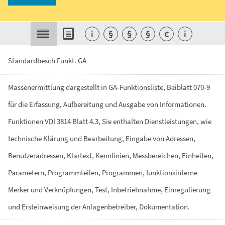
i
§
§
§
€
i
Standardbesch Funkt. GA
Massenermittlung
dargestellt
in
GA-Funktionsliste,
Beiblatt
070-9
für
die
Erfassung,
Aufbereitung
und
Ausgabe
von
Informationen.
Funktionen
VDI
3814
Blatt
4.3,
Sie
enthalten
Dienstleistungen,
wie
technische
Klärung
und
Bearbeitung,
Eingabe
von
Adressen,
Benutzeradressen,
Klartext,
Kennlinien,
Messbereichen,
Einheiten,
Parametern,
Programmteilen,
Programmen,
funktionsinterne
Merker
und
Verknüpfungen,
Test,
Inbetriebnahme,
Einregulierung
und
Ersteinweisung
der
Anlagenbetreiber,
Dokumentation.