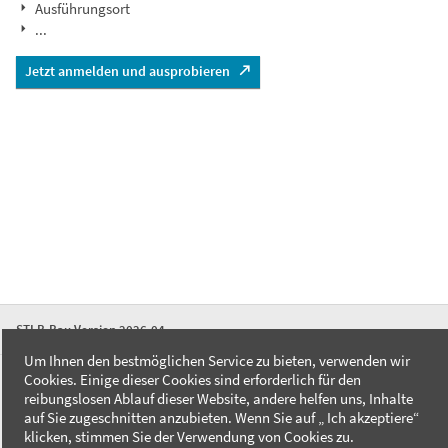
Ausführungsort
...
Jetzt anmelden und ausprobieren
STLB-Bau Version 2026-04
Um Ihnen den bestmöglichen Service zu bieten, verwenden wir
Cookies. Einige dieser Cookies sind erforderlich für den
FAQ
reibungslosen Ablauf dieser Website, andere helfen uns, Inhalte
Kontakt
auf Sie zugeschnitten anzubieten. Wenn Sie auf „ Ich akzeptiere“
Datenschutzerklärung
klicken, stimmen Sie der Verwendung von Cookies zu.