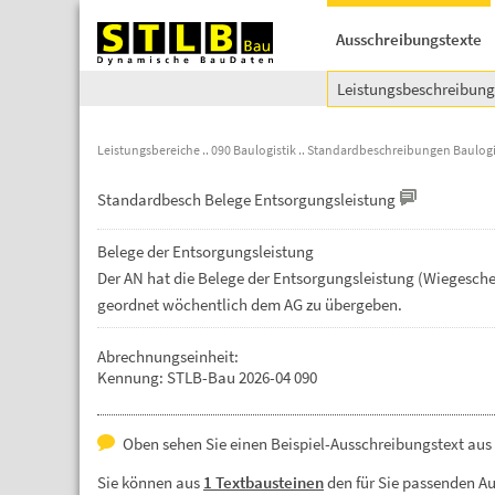
Ausschreibungstexte
Leistungsbeschreibun
Leistungsbereiche
090 Baulogistik
Standardbeschreibungen Baulogi
Standardbesch Belege Entsorgungsleistung
Belege
der
Entsorgungsleistung
Der
AN
hat
die
Belege
der
Entsorgungsleistung
(Wiegesche
geordnet
wöchentlich
dem
AG
zu
übergeben.
Abrechnungseinheit:
Kennung: STLB-Bau 2026-04 090
Oben sehen Sie einen Beispiel-Ausschreibungstext aus
Sie können aus
1 Textbausteinen
den für Sie passenden A