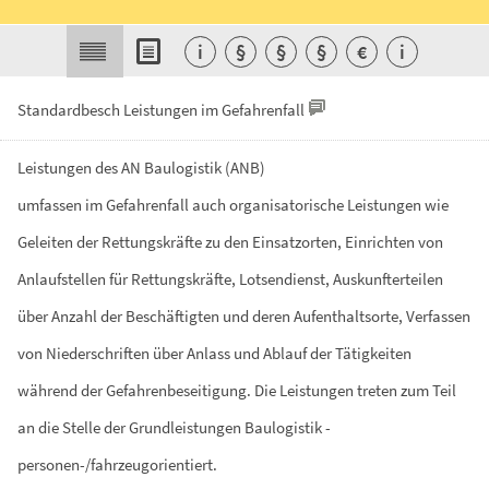
i
§
§
§
€
i
Standardbesch Leistungen im Gefahrenfall
Leistungen
des
AN
Baulogistik
(ANB)
umfassen
im
Gefahrenfall
auch
organisatorische
Leistungen
wie
Geleiten
der
Rettungskräfte
zu
den
Einsatzorten,
Einrichten
von
Anlaufstellen
für
Rettungskräfte,
Lotsendienst,
Auskunfterteilen
über
Anzahl
der
Beschäftigten
und
deren
Aufenthaltsorte,
Verfassen
von
Niederschriften
über
Anlass
und
Ablauf
der
Tätigkeiten
während
der
Gefahrenbeseitigung.
Die
Leistungen
treten
zum
Teil
an
die
Stelle
der
Grundleistungen
Baulogistik
-
personen-/fahrzeugorientiert.