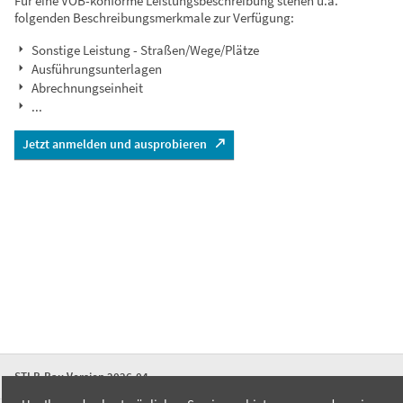
Für eine VOB-konforme Leistungsbeschreibung stehen u.a.
folgenden Beschreibungsmerkmale zur Verfügung:
Sonstige Leistung - Straßen/Wege/Plätze
Ausführungsunterlagen
Abrechnungseinheit
...
Jetzt anmelden und ausprobieren
STLB-Bau Version 2026-04