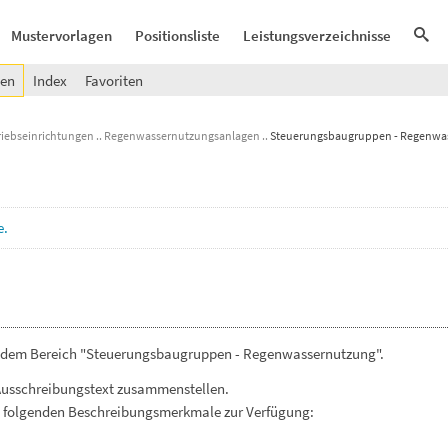
Mustervorlagen
Positionsliste
Leistungsverzeichnisse
gen
Index
Favoriten
riebseinrichtungen
Regenwassernutzungsanlagen
Steuerungsbaugruppen - Regenwa
e.
s dem Bereich "Steuerungsbaugruppen - Regenwassernutzung".
Ausschreibungstext zusammenstellen.
. folgenden Beschreibungsmerkmale zur Verfügung: