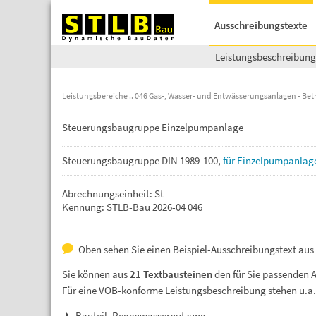
Ausschreibungstexte
Leistungsbeschreibun
Leistungsbereiche
046 Gas-, Wasser- und Entwässerungsanlagen - Bet
Steuerungsbaugruppe Einzelpumpanlage
Steuerungsbaugruppe
DIN
1989-100,
für
Einzelpumpanlag
Abrechnungseinheit: St
Kennung: STLB-Bau 2026-04 046
Oben sehen Sie einen Beispiel-Ausschreibungstext au
Sie können aus
21 Textbausteinen
den für Sie passenden 
Für eine VOB-konforme Leistungsbeschreibung stehen u.a
Bauteil, Regenwassernutzung