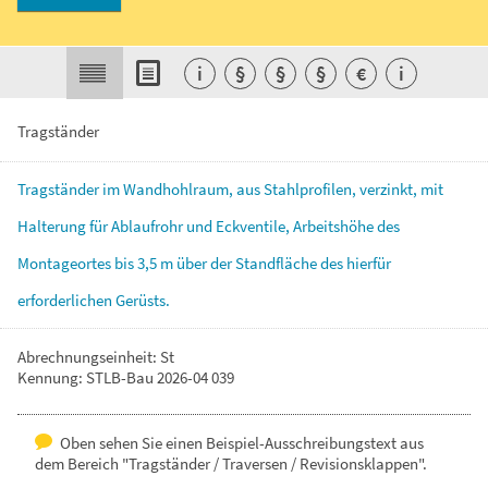
i
§
§
§
€
i
Tragständer
Tragständer
im
Wandhohlraum,
aus
Stahlprofilen,
verzinkt,
mit
Halterung
für
Ablaufrohr
und
Eckventile,
Arbeitshöhe
des
Montageortes
bis
3,5
m
über
der
Standfläche
des
hierfür
erforderlichen
Gerüsts.
Abrechnungseinheit: St
Kennung: STLB-Bau 2026-04 039
Oben sehen Sie einen Beispiel-Ausschreibungstext aus
dem Bereich "Tragständer / Traversen / Revisionsklappen".