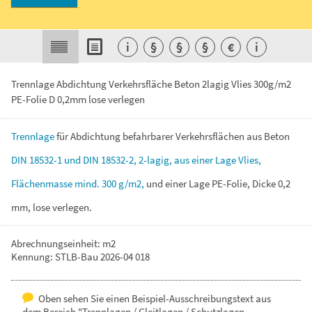
i
§
§
§
€
i
Trennlage Abdichtung Verkehrsfläche Beton 2lagig Vlies 300g/m2
PE-Folie D 0,2mm lose verlegen
Trennlage
für
Abdichtung
befahrbarer
Verkehrsflächen
aus
Beton
DIN
18532-1
und
DIN
18532-2,
2-lagig,
aus
einer
Lage
Vlies,
Flächenmasse
mind.
300
g/m2,
und
einer
Lage
PE-Folie,
Dicke
0,2
mm,
lose
verlegen.
Abrechnungseinheit: m2
Kennung: STLB-Bau 2026-04 018
Oben sehen Sie einen Beispiel-Ausschreibungstext aus
dem Bereich "Trennlagen / Gleitlagen / Schutzlagen -