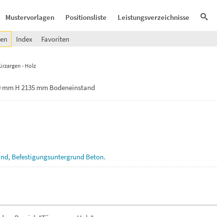
Mustervorlagen
Positionsliste
Leistungsverzeichnisse
gen
Index
Favoriten
ürzargen - Holz
10 mm H 2135 mm Bodeneinstand
and,
Befestigungsuntergrund
Beton.