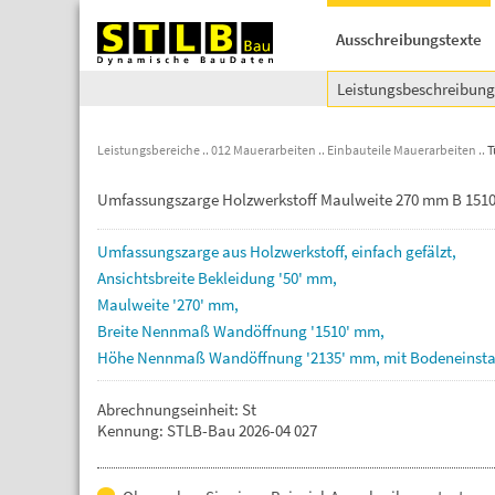
Ausschreibungstexte
Leistungsbeschreibun
Leistungsbereiche
012 Mauerarbeiten
Einbauteile Mauerarbeiten
T
Umfassungszarge Holzwerkstoff Maulweite 270 mm B 15
Umfassungszarge
aus
Holzwerkstoff,
einfach
gefälzt,
Ansichtsbreite
Bekleidung
'50'
mm,
Maulweite
'270'
mm,
Breite
Nennmaß
Wandöffnung
'1510'
mm,
Höhe
Nennmaß
Wandöffnung
'2135'
mm,
mit
Bodeneinst
Abrechnungseinheit: St
Kennung: STLB-Bau 2026-04 027