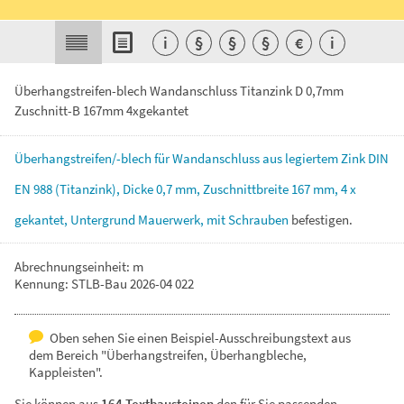
i
§
§
§
€
i
Überhangstreifen-blech Wandanschluss Titanzink D 0,7mm
Zuschnitt-B 167mm 4xgekantet
Überhangstreifen/-blech
für
Wandanschluss
aus
legiertem
Zink
DIN
EN
988
(Titanzink),
Dicke
0,7
mm,
Zuschnittbreite
167
mm,
4
x
gekantet,
Untergrund
Mauerwerk,
mit
Schrauben
befestigen.
Abrechnungseinheit: m
Kennung: STLB-Bau 2026-04 022
Oben sehen Sie einen Beispiel-Ausschreibungstext aus
dem Bereich "Überhangstreifen, Überhangbleche,
Kappleisten".
Sie können aus
164 Textbausteinen
den für Sie passenden