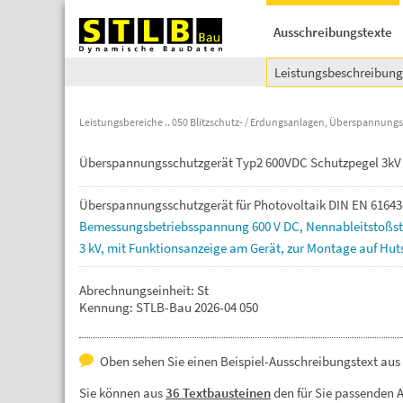
Ausschreibungstexte
Leistungsbeschreibun
Leistungsbereiche
050 Blitzschutz- / Erdungsanlagen, Überspannung
Überspannungsschutzgerät Typ2 600VDC Schutzpegel 3kV
Überspannungsschutzgerät
für
Photovoltaik
DIN
EN
61643
Bemessungsbetriebsspannung
600
V
DC,
Nennableitstoßs
3
kV,
mit
Funktionsanzeige
am
Gerät,
zur
Montage
auf
Hut
Abrechnungseinheit: St
Kennung: STLB-Bau 2026-04 050
Oben sehen Sie einen Beispiel-Ausschreibungstext aus
Sie können aus
36 Textbausteinen
den für Sie passenden 