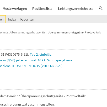
Mustervorlagen
Positionsliste
Leistungsverzeichnisse
gen
Index
Favoriten
sschutz
Überspannungsschutzgeräte
Überspannungsschutzgeräte - Photovoltaik
-31
(VDE
0675-6-31),
Typ
2,
einteilig,
trom
(8/20)
je
Leiter
mind.
10
kA,
Schutzpegel
max.
schiene
TH
35
DIN
EN
60715
(VDE
0660-520).
 dem Bereich "Überspannungsschutzgeräte - Photovoltaik".
Ausschreibungstext zusammenstellen.