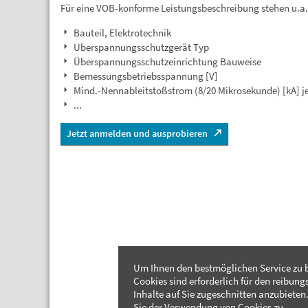
Für eine VOB-konforme Leistungsbeschreibung stehen u.a
Bauteil, Elektrotechnik
Überspannungsschutzgerät Typ
Überspannungsschutzeinrichtung Bauweise
Bemessungsbetriebsspannung [V]
Mind.-Nennableitstoßstrom (8/20 Mikrosekunde) [kA] je
...
Jetzt anmelden und ausprobieren
Um Ihnen den bestmöglichen Service zu b
Cookies sind erforderlich für den reibung
Inhalte auf Sie zugeschnitten anzubieten.
Sie der Verwendung von Cookies zu.