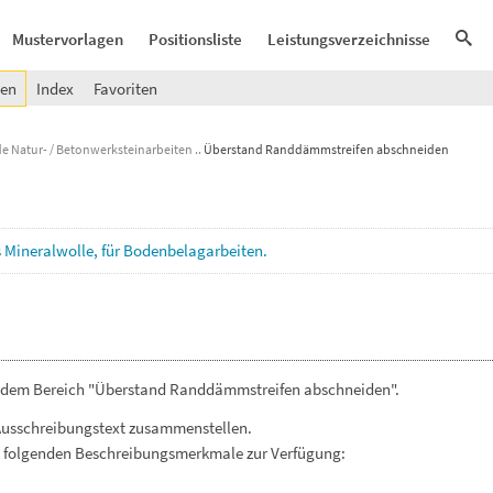
Mustervorlagen
Positionsliste
Leistungsverzeichnisse
gen
Index
Favoriten
e Natur- / Betonwerksteinarbeiten
Überstand Randdämmstreifen abschneiden
s
Mineralwolle,
für
Bodenbelagarbeiten.
s dem Bereich "Überstand Randdämmstreifen abschneiden".
Ausschreibungstext zusammenstellen.
. folgenden Beschreibungsmerkmale zur Verfügung: