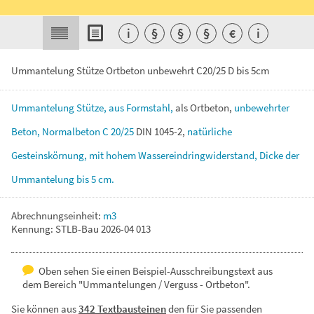
i
§
§
§
€
i
Ummantelung Stütze Ortbeton unbewehrt C20/25 D bis 5cm
Ummantelung
Stütze,
aus
Formstahl,
als
Ortbeton,
unbewehrter
Beton,
Normalbeton
C
20/25
DIN
1045-2,
natürliche
Gesteinskörnung,
mit
hohem
Wassereindringwiderstand,
Dicke
der
Ummantelung
bis
5
cm.
Abrechnungseinheit:
m3
Kennung: STLB-Bau 2026-04 013
Oben sehen Sie einen Beispiel-Ausschreibungstext aus
dem Bereich "Ummantelungen / Verguss - Ortbeton".
Sie können aus
342 Textbausteinen
den für Sie passenden