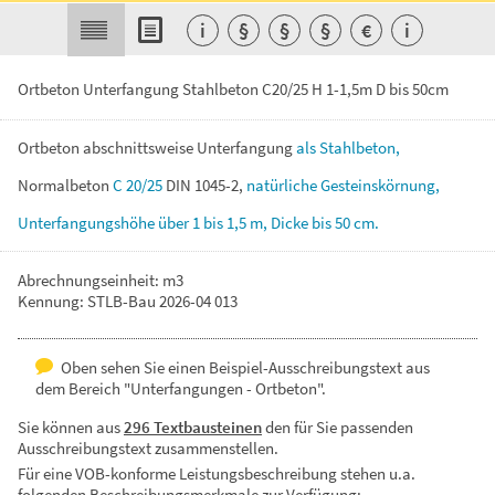
i
§
§
§
€
i
Ortbeton Unterfangung Stahlbeton C20/25 H 1-1,5m D bis 50cm
Ortbeton
abschnittsweise
Unterfangung
als
Stahlbeton,
Normalbeton
C
20/25
DIN
1045-2,
natürliche
Gesteinskörnung,
Unterfangungshöhe
über
1
bis
1,5
m,
Dicke
bis
50
cm.
Abrechnungseinheit: m3
Kennung: STLB-Bau 2026-04 013
Oben sehen Sie einen Beispiel-Ausschreibungstext aus
dem Bereich "Unterfangungen - Ortbeton".
Sie können aus
296 Textbausteinen
den für Sie passenden
Ausschreibungstext zusammenstellen.
Für eine VOB-konforme Leistungsbeschreibung stehen u.a.
folgenden Beschreibungsmerkmale zur Verfügung: