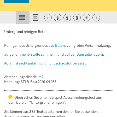
i
§
§
§
€
i
Untergrund reinigen Beton
Reinigen
des
Untergrundes
aus
Beton,
von
grober
Verschmutzung,
aufgenommene
Stoffe
sammeln,
und
auf
der
Baustelle
lagern,
Abfall
ist
nicht
gefährlich,
nicht
schadstoffbelastet.
Abrechnungseinheit:
m2
Kennung: STLB-Bau 2026-04 033
Oben sehen Sie einen Beispiel-Ausschreibungstext aus
dem Bereich "Untergrund reinigen".
Sie können aus
375 Textbausteinen
den für Sie passenden
Ausschreibungstext zusammenstellen.