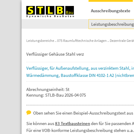
Ausschreibungstexte
Leistungsbeschreibun
Leistungsbereiche
075 Raumlufttechnische Anlagen
Dezentrale Gerä
Verflüssiger Gehäuse Stahl verz
Verflüssiger,
für
Außenaufstellung,
aus
verzinktem
Stahl,
i
Wärmedämmung,
Baustoffklasse
DIN
4102-1
A2
(nichtbre
Abrechnungseinheit: St
Kennung: STLB-Bau 2026-04 075
Oben sehen Sie einen Beispiel-Ausschreibungstext aus 
Sie können aus
83 Textbausteinen
den für Sie passenden 
Für eine VOB-konforme Leistungsbeschreibung stehen u.a