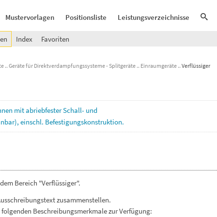
Mustervorlagen
Positionsliste
Leistungsverzeichnisse
gen
Index
Favoriten
te
Geräte für Direktverdampfungssysteme - Splitgeräte
Einraumgeräte
Verflüssiger
nnen
mit
abriebfester
Schall-
und
nnbar),
einschl.
Befestigungskonstruktion.
dem Bereich "Verflüssiger".
Ausschreibungstext zusammenstellen.
. folgenden Beschreibungsmerkmale zur Verfügung: