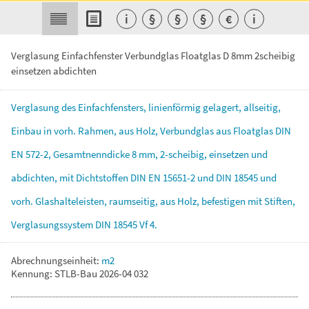
i
§
§
§
€
i
Verglasung Einfachfenster Verbundglas Floatglas D 8mm 2scheibig
einsetzen abdichten
Verglasung
des
Einfachfensters,
linienförmig
gelagert,
allseitig,
Einbau
in
vorh.
Rahmen,
aus
Holz,
Verbundglas
aus
Floatglas
DIN
EN
572-2,
Gesamtnenndicke
8
mm,
2-scheibig,
einsetzen
und
abdichten,
mit
Dichtstoffen
DIN
EN
15651-2
und
DIN
18545
und
vorh.
Glashalteleisten,
raumseitig,
aus
Holz,
befestigen
mit
Stiften,
Verglasungssystem
DIN
18545
Vf
4.
Abrechnungseinheit:
m2
Kennung: STLB-Bau 2026-04 032