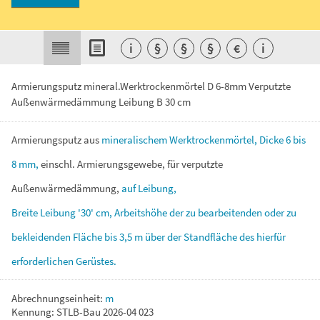
i
§
§
§
€
i
Armierungsputz mineral.Werktrockenmörtel D 6-8mm Verputzte
Außenwärmedämmung Leibung B 30 cm
Armierungsputz
aus
mineralischem
Werktrockenmörtel,
Dicke
6
bis
8
mm,
einschl.
Armierungsgewebe,
für
verputzte
Außenwärmedämmung,
auf
Leibung,
Breite
Leibung
'30'
cm,
Arbeitshöhe
der
zu
bearbeitenden
oder
zu
bekleidenden
Fläche
bis
3,5
m
über
der
Standfläche
des
hierfür
erforderlichen
Gerüstes.
Abrechnungseinheit:
m
Kennung: STLB-Bau 2026-04 023